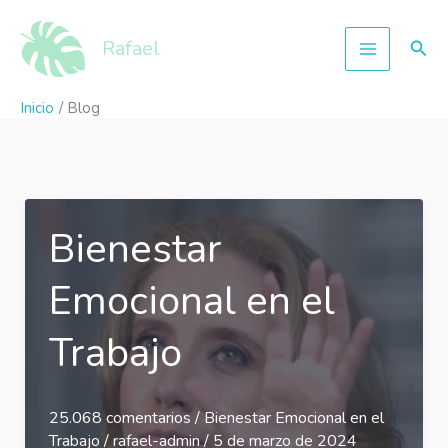
Ir
al
Busc
Rafael
contenido
Inicio
Blog
Bienestar
Emocional en el
Trabajo
25.068 comentarios
/
Bienestar Emocional en el
Trabajo
/
rafael-admin
/
5 de marzo de 2024