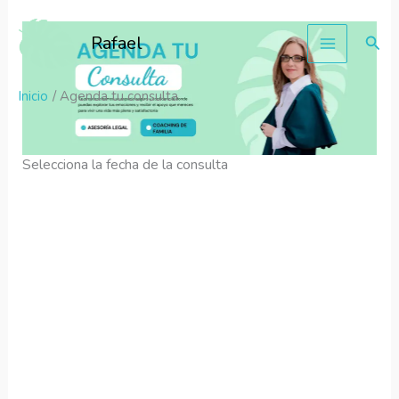
Ir
al
Busc
Rafael
contenido
Inicio
Agenda tu consulta
Selecciona la fecha de la consulta