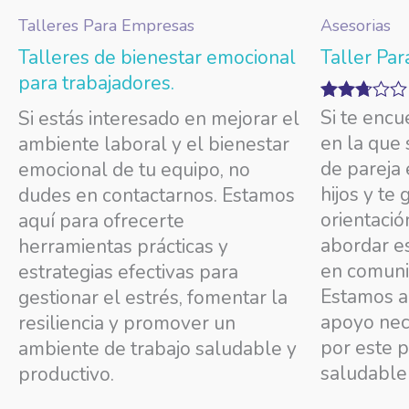
Talleres Para Empresas
Asesorias
Talleres de bienestar emocional
Taller Par
para trabajadores.
Si te encu
Valorado
Si estás interesado en mejorar el
con
en la que 
ambiente laboral y el bienestar
2.65
de 5
de pareja 
emocional de tu equipo, no
hijos y te 
dudes en contactarnos. Estamos
orientació
aquí para ofrecerte
abordar es
herramientas prácticas y
en comuni
estrategias efectivas para
Estamos aq
gestionar el estrés, fomentar la
apoyo nec
resiliencia y promover un
por este 
ambiente de trabajo saludable y
saludable 
productivo.